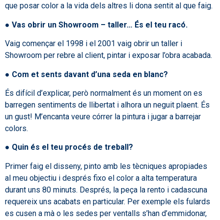
que posar color a la vida dels altres li dona sentit al que faig.
●
Vas obrir un Showroom – taller… És el teu racó.
Vaig començar el 1998 i el 2001 vaig obrir un taller i
Showroom per rebre al client, pintar i exposar l’obra acabada.
●
Com et sents davant d’una seda en blanc?
És difícil d’explicar, però normalment és un moment on es
barregen sentiments de llibertat i alhora un neguit plaent. És
un gust! M’encanta veure córrer la pintura i jugar a barrejar
colors.
●
Quin és el teu procés de treball?
Primer faig el disseny, pinto amb les tècniques apropiades
al meu objectiu i després fixo el color a alta temperatura
durant uns 80 minuts. Després, la peça la rento i cadascuna
requereix uns acabats en particular. Per exemple els fulards
es cusen a mà o les sedes per ventalls s’han d’emmidonar,