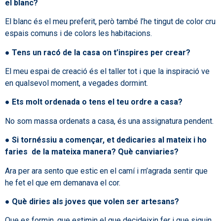
el blanc?
El blanc és el meu preferit, però també l’he tingut de color cru
espais comuns i de colors les habitacions.
●
Tens un racó de la casa on t’inspires per crear?
El meu espai de creació és el taller tot i que la inspiració ve
en qualsevol moment, a vegades dormint.
●
Ets molt ordenada o tens el teu ordre a casa?
No som massa ordenats a casa, és una assignatura pendent.
●
Si tornéssiu a començar, et dedicaries al mateix i ho
faries de la mateixa manera?
Què canviaries?
Ara per ara sento que estic en el camí i m’agrada sentir que
he fet el que em demanava el cor.
●
Què diries als joves que volen ser artesans?
Que es formin, que estimin el que decideixin fer i que siguin