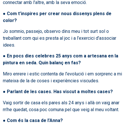
connectar amb l’altre, amb la seva emoció.
●
Com t’inspires per crear nous dissenys plens de
color?
Jo somnio, passejo, observo dins meu i tot surt sol o
treballant com qui es presta al joc i a l’exercici d’associar
idees.
●
En pocs dies celebres 25 anys com a artesana en la
pintura en seda. Quin balanç en fas?
Miro enrere i estic contenta de l’evolució i em sorprenc a mi
mateixa de la de coses i experiències viscudes.
●
Parlant de les cases. Has viscut a moltes cases?
Vaig sortir de casa els pares als 24 anys i allà on vaig anar
m’he quedat, cosa poc comuna pel que veig al meu voltant.
●
Com és la casa de l’Anna?