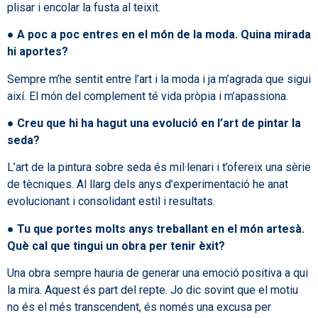
plisar i encolar la fusta al teixit.
●
A poc a poc entres en el món de la moda. Quina mirada
hi aportes?
Sempre m’he sentit entre l’art i la moda i ja m’agrada que sigui
així. El món del complement té vida pròpia i m’apassiona.
●
Creu que hi ha hagut una evolució en l’art de pintar la
seda?
L’art de la pintura sobre seda és mil·lenari i t’ofereix una sèrie
de tècniques. Al llarg dels anys d’experimentació he anat
evolucionant i consolidant estil i resultats.
●
Tu que portes molts anys treballant en el món artesà.
Què cal que tingui un obra per tenir èxit?
Una obra sempre hauria de generar una emoció positiva a qui
la mira. Aquest és part del repte. Jo dic sovint que el motiu
no és el més transcendent, és només una excusa per