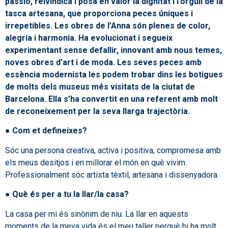
passió, reivindica i posa en valor la dignitat i l’orgull de la
tasca artesana, que proporciona peces úniques i
irrepetibles. Les obres de l’Anna són plenes de color,
alegria i harmonia. Ha evolucionat i segueix
experimentant sense defallir, innovant amb nous temes,
noves obres d’art i de moda. Les seves peces amb
essència modernista les podem trobar dins les botigues
de molts dels museus més visitats de la ciutat de
Barcelona. Ella s’ha convertit en una referent amb molt
de reconeixement per la seva llarga trajectòria.
●
Com et defineixes?
Sóc una persona creativa, activa i positiva, compromesa amb
els meus desitjos i en millorar el món en què vivim.
Professionalment sóc artista tèxtil, artesana i dissenyadora.
●
Què és per a tu la llar/la casa?
La casa per mi és sinònim de niu. La llar en aquests
moments de la meva vida és el meu taller perquè hi ha molt