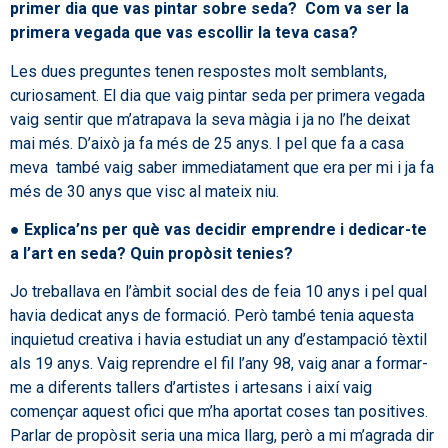
primer dia que vas pintar sobre seda?
Com va ser la
primera vegada que vas escollir la teva casa?
Les dues preguntes tenen respostes molt semblants,
curiosament. El dia que vaig pintar seda per primera vegada
vaig sentir que m’atrapava la seva màgia i ja no l’he deixat
mai més. D’això ja fa més de 25 anys. I pel que fa a casa
meva també vaig saber immediatament que era per mi i ja fa
més de 30 anys que visc al mateix niu.
●
Explica’ns per què vas decidir emprendre i dedicar-te
a l’art en seda? Quin propòsit tenies?
Jo treballava en l’àmbit social des de feia 10 anys i pel qual
havia dedicat anys de formació. Però també tenia aquesta
inquietud creativa i havia estudiat un any d’estampació tèxtil
als 19 anys. Vaig reprendre el fil l’any 98, vaig anar a formar-
me a diferents tallers d’artistes i artesans i així vaig
començar aquest ofici que m’ha aportat coses tan positives.
Parlar de propòsit seria una mica llarg, però a mi m’agrada dir