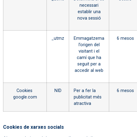
necessari
establir una
nova sessió
_utmz
Emmagatzema
6 mesos
l’origen del
visitant i el
camí que ha
seguit per a
accedir al web
Cookies
NID
Per a fer la
6 mesos
google.com
publicitat més
atractiva
Cookies de xarxes socials