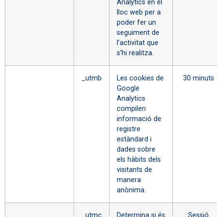
Analytics en el
lloc web per a
poder fer un
seguiment de
l’activitat que
s’hi realitza.
_utmb
Les cookies de
30 minuts
Google
Analytics
compilen
informació de
registre
estàndard i
dades sobre
els hàbits dels
visitants de
manera
anònima.
_utmc
Determina si és
Sessió