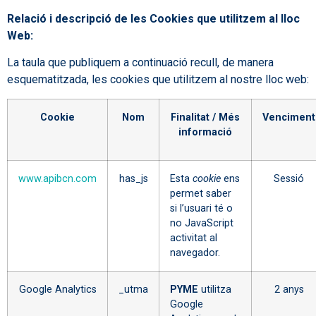
Relació i descripció de les Cookies que utilitzem al lloc
Web:
La taula que publiquem a continuació recull, de manera
esquematitzada, les cookies que utilitzem al nostre lloc web:
Cookie
Nom
Finalitat / Més
Venciment
informació
www.apibcn.com
has_js
Esta
cookie
ens
Sessió
permet saber
si l’usuari té o
no JavaScript
activitat al
navegador.
Google Analytics
_utma
PYME
utilitza
2 anys
Google