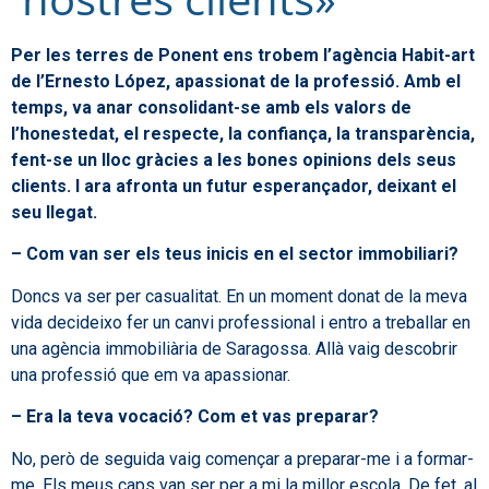
Per les terres de Ponent ens trobem l’agència Habit-art
de l’Ernesto López, apassionat de la professió. Amb el
temps, va anar consolidant-se amb els valors de
l’honestedat, el respecte, la confiança, la transparència,
fent-se un lloc gràcies a les bones opinions dels seus
clients. I ara afronta un futur esperançador, deixant el
seu llegat.
– Com van ser els teus inicis en el sector immobiliari?
Doncs va ser per casualitat. En un moment donat de la meva
vida decideixo fer un canvi professional i entro a treballar en
una agència immobiliària de Saragossa. Allà vaig descobrir
una professió que em va apassionar.
– Era la teva vocació? Com et vas preparar?
No, però de seguida vaig començar a preparar-me i a formar-
me. Els meus caps van ser per a mi la millor escola. De fet, al