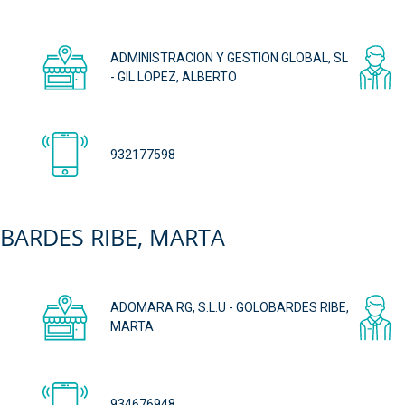
ADMINISTRACION Y GESTION GLOBAL, SL
- GIL LOPEZ, ALBERTO
932177598
OBARDES RIBE, MARTA
ADOMARA RG, S.L.U - GOLOBARDES RIBE,
MARTA
934676948