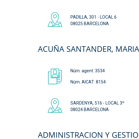
PADILLA, 301 - LOCAL 6
08025 BARCELONA
ACUÑA SANTANDER, MARI
Núm. agent:
3534
Núm. AICAT: 8154
SARDENYA, 516 - LOCAL 3º
08024 BARCELONA
ADMINISTRACION Y GESTION