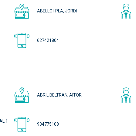
ABELLO I PLA, JORDI
627421804
ABRIL BELTRAN, AITOR
AL 1
934775108