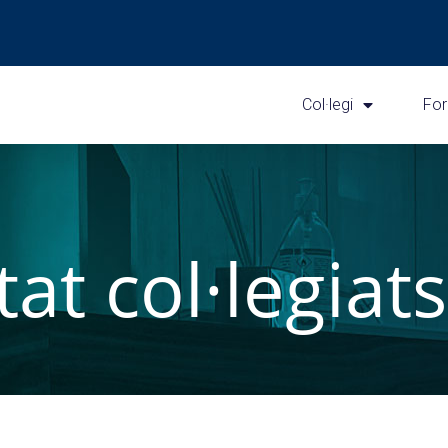
Col·legi
Fo
stat col·legiats