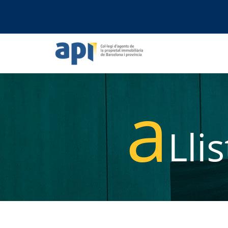
a
Lli