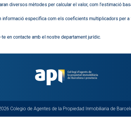
itzaran diversos mètodes per calcular el valor, com l’estimació b
n informació específica com els coeficients multiplicadors per 
te en contacte amb el nostre departament jurídic.
026 Colegio de Agentes de la Propiedad Inmobiliaria de Barce